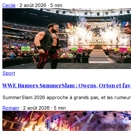
Cecile
·
2 août 2026
·
5 min
Sport
WWE Rumors SummerSlam : Owens, Orton et fav
SummerSlam 2026 approche à grands pas, et les rumeurs se 
Romain
·
2 août 2026
·
5 min