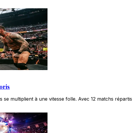
oris
multiplient à une vitesse folle. Avec 12 matchs répartis s