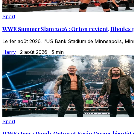
Sport
WWE SummerSlam 2026 : Orton revient, Rhodes pe
Le 1er août 2026, l'US Bank Stadium de Minneapolis, Min
Harry
·
2 août 2026
·
5 min
Sport
WWE stars : Randy Orton et Kevin Owens bientôt 