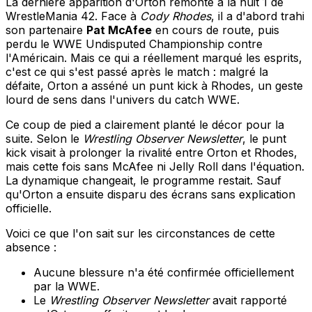
La dernière apparition d'Orton remonte à la nuit 1 de
WrestleMania 42. Face à
Cody Rhodes
, il a d'abord trahi
son partenaire
Pat McAfee
en cours de route, puis
perdu le WWE Undisputed Championship contre
l'Américain. Mais ce qui a réellement marqué les esprits,
c'est ce qui s'est passé après le match : malgré la
défaite, Orton a asséné un punt kick à Rhodes, un geste
lourd de sens dans l'univers du catch WWE.
Ce coup de pied a clairement planté le décor pour la
suite. Selon le
Wrestling Observer Newsletter
, le punt
kick visait à prolonger la rivalité entre Orton et Rhodes,
mais cette fois sans McAfee ni Jelly Roll dans l'équation.
La dynamique changeait, le programme restait. Sauf
qu'Orton a ensuite disparu des écrans sans explication
officielle.
Voici ce que l'on sait sur les circonstances de cette
absence :
Aucune blessure n'a été confirmée officiellement
par la WWE.
Le
Wrestling Observer Newsletter
avait rapporté