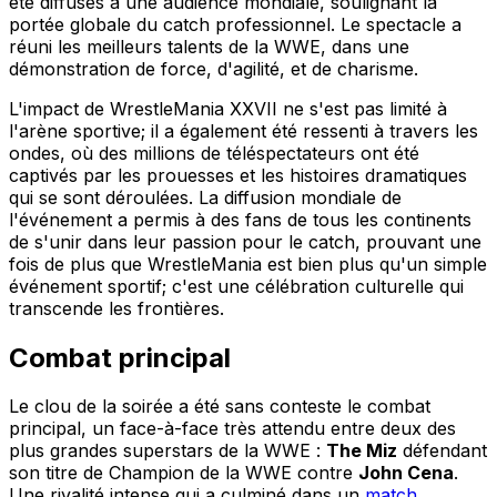
été diffusés à une audience mondiale, soulignant la
portée globale du catch professionnel. Le spectacle a
réuni les meilleurs talents de la WWE, dans une
démonstration de force, d'agilité, et de charisme.
L'impact de WrestleMania XXVII ne s'est pas limité à
l'arène sportive; il a également été ressenti à travers les
ondes, où des millions de téléspectateurs ont été
captivés par les prouesses et les histoires dramatiques
qui se sont déroulées. La diffusion mondiale de
l'événement a permis à des fans de tous les continents
de s'unir dans leur passion pour le catch, prouvant une
fois de plus que WrestleMania est bien plus qu'un simple
événement sportif; c'est une célébration culturelle qui
transcende les frontières.
Combat principal
Le clou de la soirée a été sans conteste le combat
principal, un face-à-face très attendu entre deux des
plus grandes superstars de la WWE :
The Miz
défendant
son titre de Champion de la WWE contre
John Cena
.
Une rivalité intense qui a culminé dans un
match