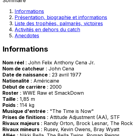
Sommaire
Informations
Présentation, biographie et informations
Liste des trophées, palmarès, victoires
Activités en dehors du catch
Anecdotes
Informations
Nom réel
: John Felix Anthony Cena Jr.
Nom de catcheur
: John Cena
Date de naissance
: 23 avril 1977
Nationalité
: Américaine
Début de carrière
: 2000
Roster
: WWE Raw et SmackDown
Taille
: 1,85 m
Poids
: 114 kg
Musique d'entrée
: "The Time is Now"
Prises de finitions
: Attitude Adjustment (AA), STF
Rivaux majeurs
: Randy Orton, Brock Lesnar, The Rock
Rivaux mineurs
: Rusev, Kevin Owens, Bray Wyatt
Alliés
: Nikki Bella, The Bella Twins, Roman Reigns