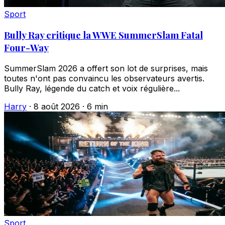
Sport
Bully Ray critique la WWE SummerSlam Fatal
Four-Way
SummerSlam 2026 a offert son lot de surprises, mais
toutes n'ont pas convaincu les observateurs avertis.
Bully Ray, légende du catch et voix régulière...
Harry
·
8 août 2026
·
6 min
Sport