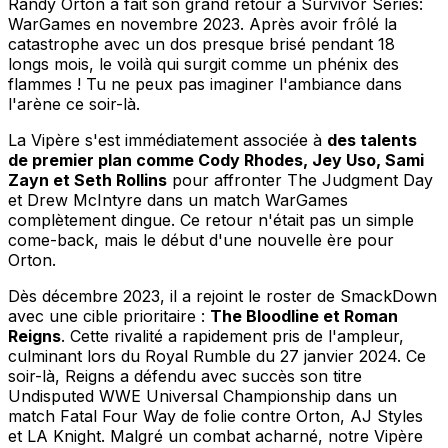
Randy Orton a fait son grand retour à Survivor Series:
WarGames en novembre 2023. Après avoir frôlé la
catastrophe avec un dos presque brisé pendant 18
longs mois, le voilà qui surgit comme un phénix des
flammes ! Tu ne peux pas imaginer l'ambiance dans
l'arène ce soir-là.
La Vipère s'est immédiatement associée à
des talents
de premier plan comme Cody Rhodes, Jey Uso, Sami
Zayn et Seth Rollins
pour affronter The Judgment Day
et Drew McIntyre dans un match WarGames
complètement dingue. Ce retour n'était pas un simple
come-back, mais le début d'une nouvelle ère pour
Orton.
Dès décembre 2023, il a rejoint le roster de SmackDown
avec une cible prioritaire :
The Bloodline et Roman
Reigns
. Cette rivalité a rapidement pris de l'ampleur,
culminant lors du Royal Rumble du 27 janvier 2024. Ce
soir-là, Reigns a défendu avec succès son titre
Undisputed WWE Universal Championship dans un
match Fatal Four Way de folie contre Orton, AJ Styles
et LA Knight. Malgré un combat acharné, notre Vipère