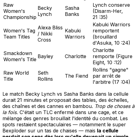
Raw
Lynch conserve
Becky
Sasha
Women's
(Disarm-Her,
Lynch
Banks
Championship
21 :35)
Kabuki Warriors
Alexa Bliss
Women's Tag
Kabuki
remportent
/ Nikki
Team Titles
Warriors
(brouillard
Cross
d'Asuka, 10 :24)
Charlotte
Smackdown
Bayley
Charlotte
remporte (Figure
Women's Title
Eight, 10 :12)
Rollins "gagne"
Raw World
Seth
The Fiend
par arrêt de
Title
Rollins
l'arbitre (17 :04)
Le match Becky Lynch vs Sasha Banks dans la cellule
durait 21 minutes et proposait des tables, des échelles,
des chaînes et des cannes en bambou.
Trop de choses à
la fois.
C'était un TLC enfermé dans une cage, et ce
mélange des genres brouillait l'identité du combat. Les
spots restaient spectaculaires — notamment le super
Bexploder sur un tas de chaises — mais
la cellule
perdait son sens dès lors qu'elle devenait un simple