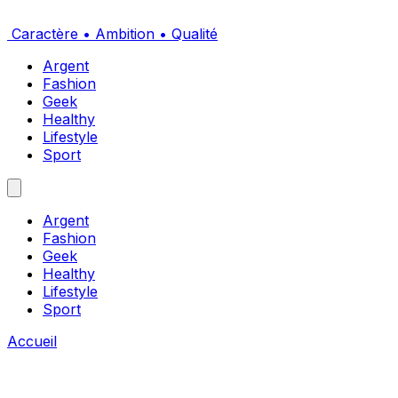
Caractère • Ambition • Qualité
Argent
Fashion
Geek
Healthy
Lifestyle
Sport
Argent
Fashion
Geek
Healthy
Lifestyle
Sport
Accueil