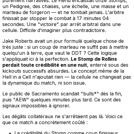
purement narratives. Le Fiend encaissait onze Stomps,
un Pedigree, des chaises, une échelle, une masse et un
marteau de forgeron — et ne tombait jamais. L'arbitre
finissait par stopper le combat à 17 minutes 04
secondes. Une "victoire" par arrêt arbitral dans une
cellule. Difficile d'imaginer plus contradictoire.
Jake Roberts avait un jour formulé quelque chose de
très juste : si un coup de marteau ne suffit pas à mettre
quelqu'un à terre, que vaut le DDT ? Cette logique
s'appliquait ici à la perfection.
Le Stomp de Rollins
perdait toute crédibilité en une nuit
, enterré sous des
kickouts successifs absurdes. Le concept même de la
Hell in a Cell n'ajoutait rien — la cellule ne changeait pas
la dynamique du match, ni son issue.
Le public de Sacramento scandait "bulls
*" dès la fin,
puis "AEW" quelques minutes plus tard. Ce sont des
signaux impossibles à ignorer.
Les dégâts collatéraux ne s'arrêtaient pas là. Voici ce
que ce match a concrètement coûté :
La crédibilité du Stomp comme coup finisseur