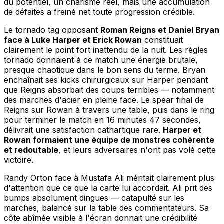
du potentiel, un charisme réel, mais une accumulation
de défaites a freiné net toute progression crédible.
Le tornado tag opposant
Roman Reigns et Daniel Bryan
face à Luke Harper et Erick Rowan
constituait
clairement le point fort inattendu de la nuit. Les règles
tornado donnaient à ce match une énergie brutale,
presque chaotique dans le bon sens du terme. Bryan
enchaînait ses kicks chirurgicaux sur Harper pendant
que Reigns absorbait des coups terribles — notamment
des marches d'acier en pleine face. Le spear final de
Reigns sur Rowan à travers une table, puis dans le ring
pour terminer le match en 16 minutes 47 secondes,
délivrait une satisfaction cathartique rare.
Harper et
Rowan formaient une équipe de monstres cohérente
et redoutable
, et leurs adversaires n'ont pas volé cette
victoire.
Randy Orton face à Mustafa Ali méritait clairement plus
d'attention que ce que la carte lui accordait. Ali prit des
bumps absolument dingues — catapulté sur les
marches, balancé sur la table des commentateurs. Sa
côte abîmée visible à l'écran donnait une crédibilité