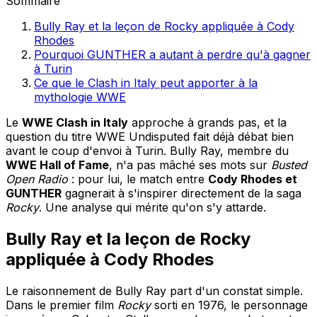
Sommaire
Bully Ray et la leçon de Rocky appliquée à Cody
Rhodes
Pourquoi GUNTHER a autant à perdre qu'à gagner
à Turin
Ce que le Clash in Italy peut apporter à la
mythologie WWE
Le
WWE Clash in Italy
approche à grands pas, et la
question du titre WWE Undisputed fait déjà débat bien
avant le coup d'envoi à Turin. Bully Ray, membre du
WWE Hall of Fame
, n'a pas mâché ses mots sur
Busted
Open Radio
: pour lui, le match entre
Cody Rhodes et
GUNTHER
gagnerait à s'inspirer directement de la saga
Rocky
. Une analyse qui mérite qu'on s'y attarde.
Bully Ray et la leçon de Rocky
appliquée à Cody Rhodes
Le raisonnement de Bully Ray part d'un constat simple.
Dans le premier film
Rocky
sorti en 1976, le personnage