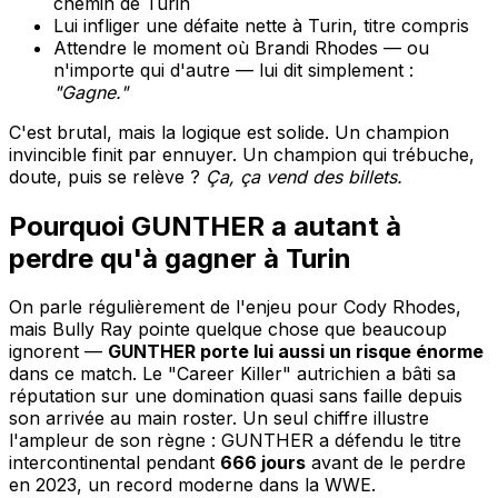
chemin de Turin
Lui infliger une défaite nette à Turin, titre compris
Attendre le moment où Brandi Rhodes — ou
n'importe qui d'autre — lui dit simplement :
"Gagne."
C'est brutal, mais la logique est solide. Un champion
invincible finit par ennuyer. Un champion qui trébuche,
doute, puis se relève ?
Ça, ça vend des billets.
Pourquoi GUNTHER a autant à
perdre qu'à gagner à Turin
On parle régulièrement de l'enjeu pour Cody Rhodes,
mais Bully Ray pointe quelque chose que beaucoup
ignorent —
GUNTHER porte lui aussi un risque énorme
dans ce match. Le "Career Killer" autrichien a bâti sa
réputation sur une domination quasi sans faille depuis
son arrivée au main roster. Un seul chiffre illustre
l'ampleur de son règne : GUNTHER a défendu le titre
intercontinental pendant
666 jours
avant de le perdre
en 2023, un record moderne dans la WWE.