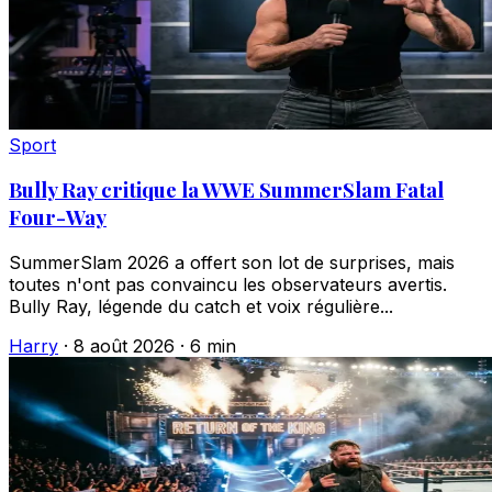
Sport
Bully Ray critique la WWE SummerSlam Fatal
Four-Way
SummerSlam 2026 a offert son lot de surprises, mais
toutes n'ont pas convaincu les observateurs avertis.
Bully Ray, légende du catch et voix régulière...
Harry
·
8 août 2026
·
6 min