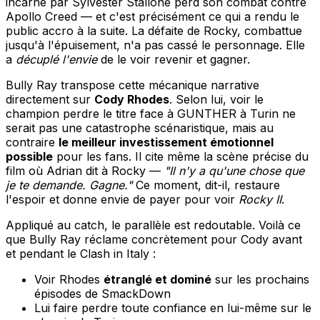
incarné par Sylvester Stallone perd son combat contre
Apollo Creed — et c'est précisément ce qui a rendu le
public accro à la suite. La défaite de Rocky, combattue
jusqu'à l'épuisement, n'a pas cassé le personnage. Elle
a
décuplé l'envie
de le voir revenir et gagner.
Bully Ray transpose cette mécanique narrative
directement sur
Cody Rhodes
. Selon lui, voir le
champion perdre le titre face à GUNTHER à Turin ne
serait pas une catastrophe scénaristique, mais au
contraire
le meilleur investissement émotionnel
possible
pour les fans. Il cite même la scène précise du
film où Adrian dit à Rocky —
"Il n'y a qu'une chose que
je te demande. Gagne."
Ce moment, dit-il, restaure
l'espoir et donne envie de payer pour voir
Rocky II
.
Appliqué au catch, le parallèle est redoutable. Voilà ce
que Bully Ray réclame concrètement pour Cody avant
et pendant le Clash in Italy :
Voir Rhodes
étranglé et dominé
sur les prochains
épisodes de SmackDown
Lui faire perdre toute confiance en lui-même sur le