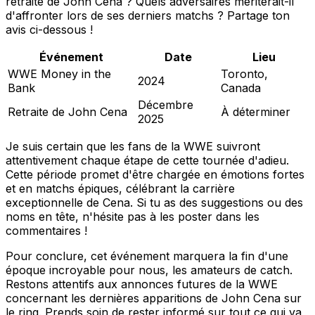
retraite de John Cena ? Quels adversaires mériterait-il
d'affronter lors de ses derniers matchs ? Partage ton
avis ci-dessous !
Événement
Date
Lieu
WWE Money in the
Toronto,
2024
Bank
Canada
Décembre
Retraite de John Cena
À déterminer
2025
Je suis certain que les fans de la WWE suivront
attentivement chaque étape de cette tournée d'adieu.
Cette période promet d'être chargée en émotions fortes
et en matchs épiques, célébrant la carrière
exceptionnelle de Cena. Si tu as des suggestions ou des
noms en tête, n'hésite pas à les poster dans les
commentaires !
Pour conclure, cet événement marquera la fin d'une
époque incroyable pour nous, les amateurs de catch.
Restons attentifs aux annonces futures de la WWE
concernant les dernières apparitions de John Cena sur
le ring. Prends soin de rester informé sur tout ce qui va