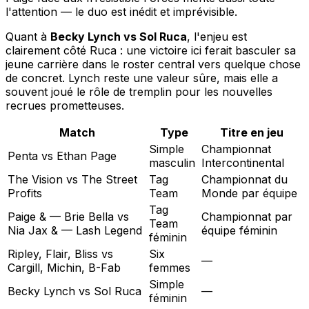
l'attention — le duo est inédit et imprévisible.
Quant à
Becky Lynch vs Sol Ruca
, l'enjeu est
clairement côté Ruca : une victoire ici ferait basculer sa
jeune carrière dans le roster central vers quelque chose
de concret. Lynch reste une valeur sûre, mais elle a
souvent joué le rôle de tremplin pour les nouvelles
recrues prometteuses.
Match
Type
Titre en jeu
Simple
Championnat
Penta vs Ethan Page
masculin
Intercontinental
The Vision vs The Street
Tag
Championnat du
Profits
Team
Monde par équipe
Tag
Paige & — Brie Bella vs
Championnat par
Team
Nia Jax & — Lash Legend
équipe féminin
féminin
Ripley, Flair, Bliss vs
Six
—
Cargill, Michin, B-Fab
femmes
Simple
Becky Lynch vs Sol Ruca
—
féminin