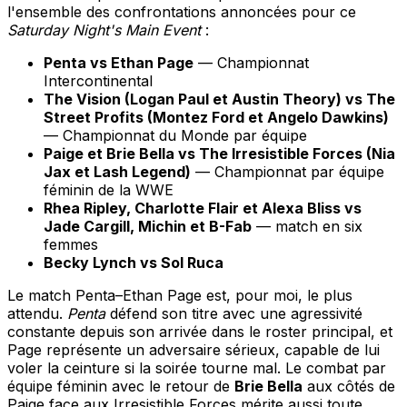
l'ensemble des confrontations annoncées pour ce
Saturday Night's Main Event
:
Penta vs Ethan Page
— Championnat
Intercontinental
The Vision (Logan Paul et Austin Theory) vs The
Street Profits (Montez Ford et Angelo Dawkins)
— Championnat du Monde par équipe
Paige et Brie Bella vs The Irresistible Forces (Nia
Jax et Lash Legend)
— Championnat par équipe
féminin de la WWE
Rhea Ripley, Charlotte Flair et Alexa Bliss vs
Jade Cargill, Michin et B-Fab
— match en six
femmes
Becky Lynch vs Sol Ruca
Le match Penta–Ethan Page est, pour moi, le plus
attendu.
Penta
défend son titre avec une agressivité
constante depuis son arrivée dans le roster principal, et
Page représente un adversaire sérieux, capable de lui
voler la ceinture si la soirée tourne mal. Le combat par
équipe féminin avec le retour de
Brie Bella
aux côtés de
Paige face aux Irresistible Forces mérite aussi toute