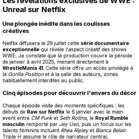
Les révélations exclusives de WWE :
Unreal sur Netflix
Une plongée inédite dans les coulisses
créatives
Netflix diffusera le 29 juillet cette
série documentaire
exceptionnelle
qui révèle l'aspect créatif des shows
WWE. Je constate que la production couvre la période
de janvier à avril 2025, menant directement à
WrestleMania 41
. Cette série offre un accès privilégié à
la
Gorilla Position
et à la salle des auteurs, zones
habituellement interdites au public.
Cinq épisodes pour découvrir l'envers du décor
Chaque épisode visite des moments spécifiques : les
débuts de
Raw sur Netflix
le 6 janvier avec le main
event entre
CM Punk
et
Seth Rollins
, le
Royal Rumble
masculin
remporté par
Jey Uso
, puis un focus sur les
talents féminins incluant
Rhea Ripley
et
Bianca Belair
.
Triple H assume le rôle de narrateur central,