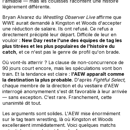
l'amiable — mais les coulisses racontent une histoire
légèrement différente.
Bryan Alvarez du
Wrestling Observer Live
affirme que
WWE aurait demandé à Kingston et Woods d'accepter
une réduction de salaire. Ils ont refusé. Ce refus a
directement précipité leur départ. Difficile de leur en
vouloir :
New Day reste l'une des équipes de tag les
plus titrées et les plus populaires de l'histoire du
catch
, et ce n'est pas le genre de profil qu'on brade.
Où vont-ils atterrir ? La clause de non-concurrence de
90 jours court encore, mais les spéculations vont bon
train. Et la tendance est claire :
l'AEW apparaît comme
la destination la plus probable
. D'après
Fightful Select
,
chaque membre de la direction et du vestiaire d'AEW
interrogé anonymement s'est dit favorable à leur arrivée
— sans exception. C'est rare. Franchement, cette
unanimité dit tout.
Les arguments sont solides. L'AEW mise énormément
sur le tag team wrestling, là où Kingston et Woods
excelleraient immédiatement. Voici quelques matchs