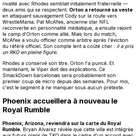
rivalité avec Rhodes semblait initialement fraternelle —
deux amis qui se respectent.
Orton a retourné sa veste
en attaquant sauvagement Cody sur la route vers
WrestleMania. Pat McAfee, ancienne star NFL
reconvertie en personnalité médiatique, a ensuite rejoint
le camp d'Orton comme allié. Mais lors du match,
McAfee a voulu officier comme arbitre après l'éviction
du référé officiel. Son compte lent a coûté cher :
il a pris
un RKO en pleine figure
.
Rhodes a conservé son titre. Orton l'a puncé. Et
maintenant, le Viper doit des explications. Ce
SmackDown barcelonais sera probablement son
premier coup de micro depuis des semaines. Pour moi,
c'est le segment à ne manquer sous aucun prétexte.
Phoenix accueillera à nouveau le
Royal Rumble
Phoenix, Arizona, reviendra sur la carte du Royal
Rumble
. Bryan Alvarez révèle que cette ville est intégrée
aux futurs plans de TKO dans le cadre d'un accord avec