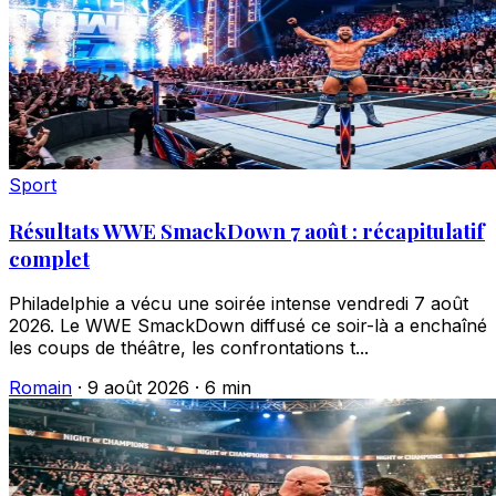
Sport
Résultats WWE SmackDown 7 août : récapitulatif
complet
Philadelphie a vécu une soirée intense vendredi 7 août
2026. Le WWE SmackDown diffusé ce soir-là a enchaîné
les coups de théâtre, les confrontations t...
Romain
·
9 août 2026
·
6 min