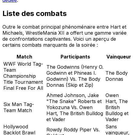
dédiée
.
Liste des combats
Outre le combat principal phénoménaire entre Hart et
Michaels, WrestleMania XII a offert une gamme variée
de confrontations captivantes. Voici un aperçu de
certains combats marquants de la soirée :
Match
Participants
Vainqueur
WWF World Tag-
The Godwinns (Henry O.
Team
Godwinn et Phineas I.
The Body
Championship
Godwinn) Vs. The Body
Donnas
Title Tournament
Donnas (Skip et Zip)
Final Free For All
Ahmed Johnson, Jake
Owen
"The Snake" Roberts et
Hart, The
Six Man Tag-
Yokozuna Vs. Owen
British
Team Match
Hart, The British Bulldog
Bulldog et
et Vader
Vader
Hollywood
Sans
Rowdy Roddy Piper Vs.
Backlot Brawl
vainqueur,