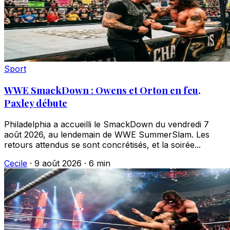
Sport
WWE SmackDown : Owens et Orton en feu,
Paxley débute
Philadelphia a accueilli le SmackDown du vendredi 7
août 2026, au lendemain de WWE SummerSlam. Les
retours attendus se sont concrétisés, et la soirée...
Cecile
·
9 août 2026
·
6 min