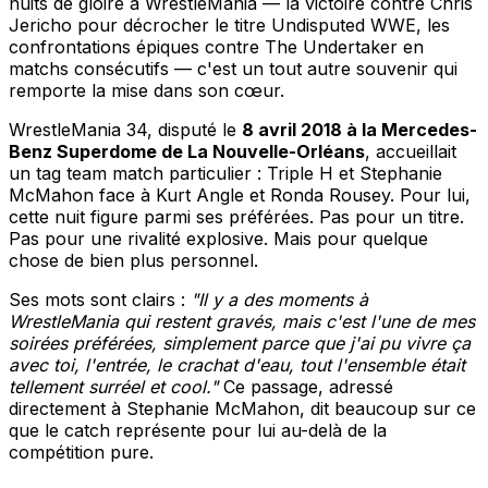
nuits de gloire à WrestleMania — la victoire contre Chris
Jericho pour décrocher le titre Undisputed WWE, les
confrontations épiques contre The Undertaker en
matchs consécutifs — c'est un tout autre souvenir qui
remporte la mise dans son cœur.
WrestleMania 34, disputé le
8 avril 2018 à la Mercedes-
Benz Superdome de La Nouvelle-Orléans
, accueillait
un tag team match particulier : Triple H et Stephanie
McMahon face à Kurt Angle et Ronda Rousey. Pour lui,
cette nuit figure parmi ses préférées. Pas pour un titre.
Pas pour une rivalité explosive. Mais pour quelque
chose de bien plus personnel.
Ses mots sont clairs :
"Il y a des moments à
WrestleMania qui restent gravés, mais c'est l'une de mes
soirées préférées, simplement parce que j'ai pu vivre ça
avec toi, l'entrée, le crachat d'eau, tout l'ensemble était
tellement surréel et cool."
Ce passage, adressé
directement à Stephanie McMahon, dit beaucoup sur ce
que le catch représente pour lui au-delà de la
compétition pure.