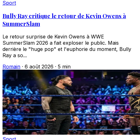
Sport
Bully Ray critique le retour de Kevin Owens à
SummerSlam
Le retour surprise de Kevin Owens à WWE
SummerSlam 2026 a fait exploser le public. Mais
derrière le "huge pop" et l'euphorie du moment, Bully
Ray a so...
Romain
·
6 août 2026
·
5 min
Sport