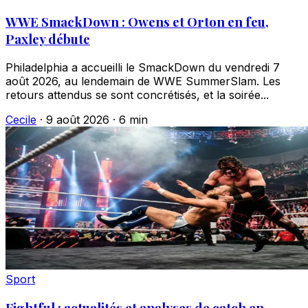
WWE SmackDown : Owens et Orton en feu,
Paxley débute
Philadelphia a accueilli le SmackDown du vendredi 7
août 2026, au lendemain de WWE SummerSlam. Les
retours attendus se sont concrétisés, et la soirée...
Cecile
·
9 août 2026
·
6 min
Sport
Fightful : actualités et analyses de catch en