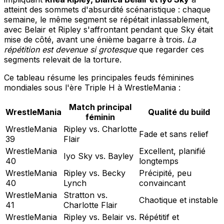
atteint des sommets d'absurdité scénaristique : chaque
semaine, le même segment se répétait inlassablement,
avec Belair et Ripley s'affrontant pendant que Sky était
mise de côté, avant une énième bagarre à trois.
La
répétition est devenue si grotesque
que regarder ces
segments relevait de la torture.
Ce tableau résume les principales feuds féminines
mondiales sous l'ère Triple H à WrestleMania :
Match principal
WrestleMania
Qualité du build
féminin
WrestleMania
Ripley vs. Charlotte
Fade et sans relief
39
Flair
WrestleMania
Excellent, planifié
Iyo Sky vs. Bayley
40
longtemps
WrestleMania
Ripley vs. Becky
Précipité, peu
40
Lynch
convaincant
WrestleMania
Stratton vs.
Chaotique et instable
41
Charlotte Flair
WrestleMania
Ripley vs. Belair vs.
Répétitif et