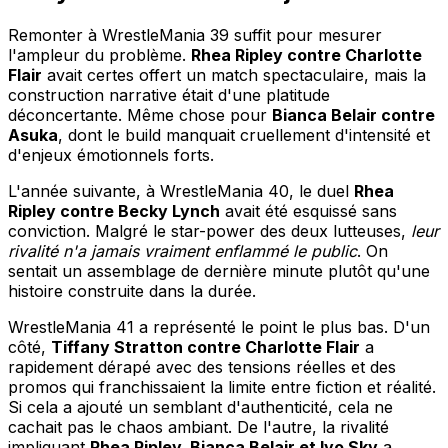
Remonter à WrestleMania 39 suffit pour mesurer
l'ampleur du problème.
Rhea Ripley contre Charlotte
Flair
avait certes offert un match spectaculaire, mais la
construction narrative était d'une platitude
déconcertante. Même chose pour
Bianca Belair contre
Asuka
, dont le build manquait cruellement d'intensité et
d'enjeux émotionnels forts.
L'année suivante, à WrestleMania 40, le duel
Rhea
Ripley contre Becky Lynch
avait été esquissé sans
conviction. Malgré le star-power des deux lutteuses,
leur
rivalité n'a jamais vraiment enflammé le public
. On
sentait un assemblage de dernière minute plutôt qu'une
histoire construite dans la durée.
WrestleMania 41 a représenté le point le plus bas. D'un
côté,
Tiffany Stratton contre Charlotte Flair
a
rapidement dérapé avec des tensions réelles et des
promos qui franchissaient la limite entre fiction et réalité.
Si cela a ajouté un semblant d'authenticité, cela ne
cachait pas le chaos ambiant. De l'autre, la rivalité
impliquant
Rhea Ripley, Bianca Belair et Iyo Sky
a