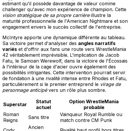
estimant qu'il possède davantage de valeur comme
challenger qu'avec mon expérience de champion. Cette
vision stratégique de sa propre carrière
illustre la
maturité professionnelle de l'American Nightmare et son
engagement envers le succès collectif de l'entreprise.
McIntyre apporte une dynamique différente au tableau.
Sa victoire permet d'analyser des
angles narratifs
variés
et d'offrir aux fans une route vers WrestleMania
42 véritablement imprévisible. L'implication de Jacob
Fatu, le Samoan Werewolf, dans la victoire de l'Écossais
à l'intérieur de la cage d'acier ouvre également des
possibilités intrigantes. Cette intervention pourrait servir
de fondation à une rivalité intense entre Rhodes et Fatu,
particulièrement si le premier entreprend le
virage de
personnage anticipé
vers un rôle plus sombre.
Statut
Option WrestleMania
Superstar
actuel
probable
Roman
Vainqueur Royal Rumble ou
Sans titre
Reigns
match contre CM Punk
Ancien
Cody
Rivalité haut profil hors titres