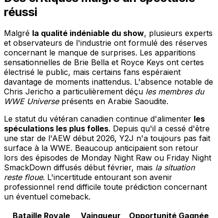
réussi
Malgré
la qualité indéniable du show
, plusieurs experts
et observateurs de l'industrie ont formulé des réserves
concernant le manque de surprises. Les apparitions
sensationnelles de Brie Bella et Royce Keys ont certes
électrisé le public, mais certains fans espéraient
davantage de moments inattendus. L'absence notable de
Chris Jericho a particulièrement déçu
les membres du
WWE Universe
présents en Arabie Saoudite.
Le statut du vétéran canadien continue d'alimenter
les
spéculations les plus folles
. Depuis qu'il a cessé d'être
une star de l'AEW début 2026, Y2J n'a toujours pas fait
surface à la WWE. Beaucoup anticipaient son retour
lors des épisodes de Monday Night Raw ou Friday Night
SmackDown diffusés début février, mais
la situation
reste floue
. L'incertitude entourant son avenir
professionnel rend difficile toute prédiction concernant
un éventuel comeback.
Bataille Royale
Vainqueur
Opportunité Gagnée