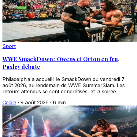
Sport
WWE SmackDown : Owens et Orton en feu,
Paxley débute
Philadelphia a accueilli le SmackDown du vendredi 7
août 2026, au lendemain de WWE SummerSlam. Les
retours attendus se sont concrétisés, et la soirée...
Cecile
·
9 août 2026
·
6 min