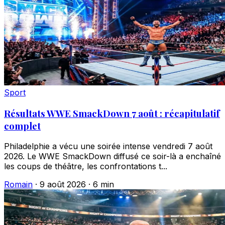
Sport
Résultats WWE SmackDown 7 août : récapitulatif
complet
Philadelphie a vécu une soirée intense vendredi 7 août
2026. Le WWE SmackDown diffusé ce soir-là a enchaîné
les coups de théâtre, les confrontations t...
Romain
·
9 août 2026
·
6 min