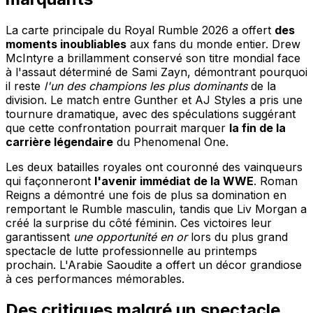
La carte principale du Royal Rumble 2026 a offert
des
moments inoubliables
aux fans du monde entier. Drew
McIntyre a brillamment conservé son titre mondial face
à l'assaut déterminé de Sami Zayn, démontrant pourquoi
il reste
l'un des champions les plus dominants
de la
division. Le match entre Gunther et AJ Styles a pris une
tournure dramatique, avec des spéculations suggérant
que cette confrontation pourrait marquer
la fin de la
carrière légendaire
du Phenomenal One.
Les deux batailles royales ont couronné des vainqueurs
qui façonneront
l'avenir immédiat de la WWE
. Roman
Reigns a démontré une fois de plus sa domination en
remportant le Rumble masculin, tandis que Liv Morgan a
créé la surprise du côté féminin. Ces victoires leur
garantissent
une opportunité en or
lors du plus grand
spectacle de lutte professionnelle au printemps
prochain. L'Arabie Saoudite a offert un décor grandiose
à ces performances mémorables.
Des critiques malgré un spectacle