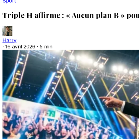
Sport
Triple H affirme : « Aucun plan B » po
Harry
·
16 avril 2026
·
5 min