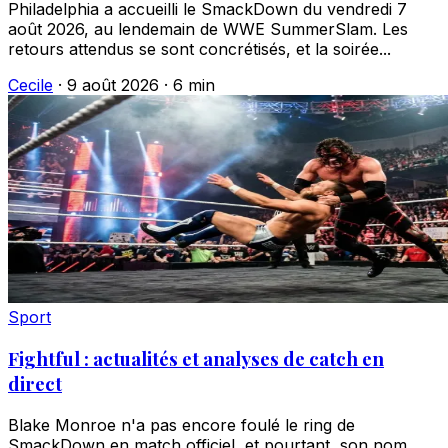
Philadelphia a accueilli le SmackDown du vendredi 7
août 2026, au lendemain de WWE SummerSlam. Les
retours attendus se sont concrétisés, et la soirée...
Cecile
·
9 août 2026
·
6 min
Sport
Fightful : actualités et analyses de catch en
direct
Blake Monroe n'a pas encore foulé le ring de
SmackDown en match officiel, et pourtant, son nom