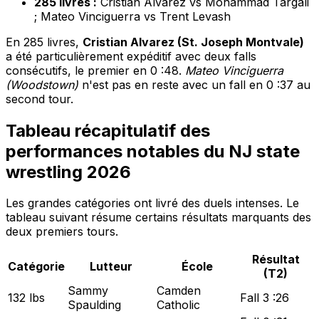
285 livres :
Cristian Alvarez vs Mohammad Targali
; Mateo Vinciguerra vs Trent Levash
En 285 livres,
Cristian Alvarez (St. Joseph Montvale)
a été particulièrement expéditif avec deux falls
consécutifs, le premier en 0 :48.
Mateo Vinciguerra
(Woodstown)
n'est pas en reste avec un fall en 0 :37 au
second tour.
Tableau récapitulatif des
performances notables du NJ state
wrestling 2026
Les grandes catégories ont livré des duels intenses. Le
tableau suivant résume certains résultats marquants des
deux premiers tours.
Résultat
Catégorie
Lutteur
École
(T2)
Sammy
Camden
132 lbs
Fall 3 :26
Spaulding
Catholic