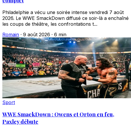
complet
Philadelphie a vécu une soirée intense vendredi 7 août
2026. Le WWE SmackDown diffusé ce soir-là a enchaîné
les coups de théâtre, les confrontations t...
Romain
·
9 août 2026
·
6 min
Sport
WWE SmackDown : Owens et Orton en feu,
Paxley débute