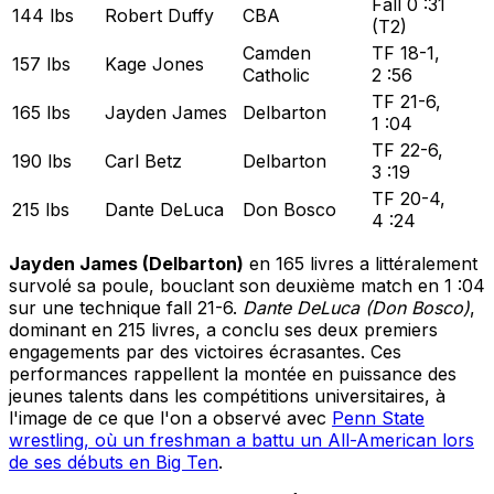
Fall 0 :31
144 lbs
Robert Duffy
CBA
(T2)
Camden
TF 18-1,
157 lbs
Kage Jones
Catholic
2 :56
TF 21-6,
165 lbs
Jayden James
Delbarton
1 :04
TF 22-6,
190 lbs
Carl Betz
Delbarton
3 :19
TF 20-4,
215 lbs
Dante DeLuca
Don Bosco
4 :24
Jayden James (Delbarton)
en 165 livres a littéralement
survolé sa poule, bouclant son deuxième match en 1 :04
sur une technique fall 21-6.
Dante DeLuca (Don Bosco)
,
dominant en 215 livres, a conclu ses deux premiers
engagements par des victoires écrasantes. Ces
performances rappellent la montée en puissance des
jeunes talents dans les compétitions universitaires, à
l'image de ce que l'on a observé avec
Penn State
wrestling, où un freshman a battu un All-American lors
de ses débuts en Big Ten
.