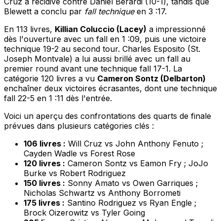
Cruz a récidivé contre Daniel Berardi (10-1), tandis que
Blewett a conclu par
fall technique
en 3 :17.
En 113 livres,
Killian Coluccio (Lacey)
a impressionné
dès l'ouverture avec un fall en 1 :09, puis une victoire
technique 19-2 au second tour. Charles Esposito (St.
Joseph Montvale) a lui aussi brillé avec un fall au
premier round avant une technique fall 17-1. La
catégorie 120 livres a vu
Cameron Sontz (Delbarton)
enchaîner deux victoires écrasantes, dont une technique
fall 22-5 en 1 :11 dès l'entrée.
Voici un aperçu des confrontations des quarts de finale
prévues dans plusieurs catégories clés :
106 livres :
Will Cruz vs John Anthony Fenuto ;
Cayden Wadle vs Forest Rose
120 livres :
Cameron Sontz vs Eamon Fry ; JoJo
Burke vs Robert Rodriguez
150 livres :
Sonny Amato vs Owen Garriques ;
Nicholas Schwartz vs Anthony Borrometi
175 livres :
Santino Rodriguez vs Ryan Engle ;
Brock Oizerowitz vs Tyler Going