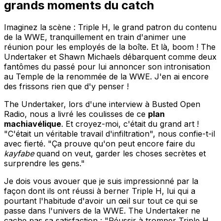
grands moments du catch
Imaginez la scène : Triple H, le grand patron du contenu
de la WWE, tranquillement en train d'animer une
réunion pour les employés de la boîte. Et là, boom ! The
Undertaker et Shawn Michaels débarquent comme deux
fantômes du passé pour lui annoncer son intronisation
au Temple de la renommée de la WWE. J'en ai encore
des frissons rien que d'y penser !
The Undertaker, lors d'une interview à Busted Open
Radio, nous a livré les coulisses de ce
plan
machiavélique
. Et croyez-moi, c'était du grand art !
"C'était un véritable travail d'infiltration", nous confie-t-il
avec fierté. "Ça prouve qu'on peut encore faire du
kayfabe
quand on veut, garder les choses secrètes et
surprendre les gens."
Je dois vous avouer que je suis impressionné par la
façon dont ils ont réussi à berner Triple H, lui qui a
pourtant l'habitude d'avoir un œil sur tout ce qui se
passe dans l'univers de la WWE. The Undertaker ne
cache pas sa satisfaction : "Réussir à tromper Triple H,