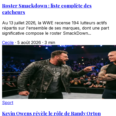
Roster Smackdown : liste complète des
catcheurs
Au 13 juillet 2026, la WWE recense 194 lutteurs actifs
répartis sur l'ensemble de ses marques, dont une part
significative compose le roster SmackDown...
Cecile
·
5 août 2026
·
3 min
Sport
Kevin Owens révèle le rôle de Randy Orton