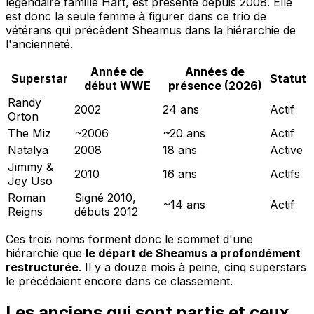
légendaire famille Hart, est présente depuis 2008. Elle
est donc la seule femme à figurer dans ce trio de
vétérans qui précèdent Sheamus dans la hiérarchie de
l'ancienneté.
Année de
Années de
Superstar
Statut
début WWE
présence (2026)
Randy
2002
24 ans
Actif
Orton
The Miz
~2006
~20 ans
Actif
Natalya
2008
18 ans
Active
Jimmy &
2010
16 ans
Actifs
Jey Uso
Roman
Signé 2010,
~14 ans
Actif
Reigns
débuts 2012
Ces trois noms forment donc le sommet d'une
hiérarchie que
le départ de Sheamus a profondément
restructurée
. Il y a douze mois à peine, cinq superstars
le précédaient encore dans ce classement.
Les anciens qui sont partis et ceux