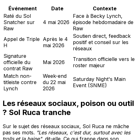
Événement
Date
Contexte
Raté du Sol
Face à Becky Lynch,
Snatcher sur
4 mai 2026
épisode hebdomadaire de
Raw
Raw
Soutien direct, feedback
Appel de Triple
Après le 4
positif et conseil sur les
H
mai 2026
réseaux
Signature
Transition officielle vers le
officielle du
Mai 2026
roster majeur
contrat Raw
Match non-
Week-end
Saturday Night's Main
titleiste contre
du 22 mai
Event (SNME)
Lynch
2026
Les réseaux sociaux, poison ou outil
? Sol Ruca tranche
Sur le sujet des réseaux sociaux, Sol Ruca ne mâche
pas ses mots.
"Les réseaux, c'est dur, surtout avec les
trolls et la haine"
, dit-elle. Ce qui frappe dans son