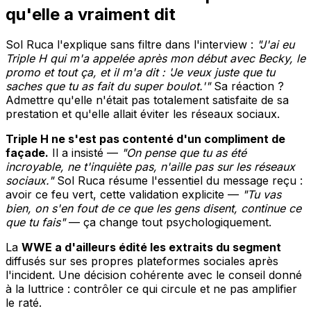
qu'elle a vraiment dit
Sol Ruca l'explique sans filtre dans l'interview :
"J'ai eu
Triple H qui m'a appelée après mon début avec Becky, le
promo et tout ça, et il m'a dit : 'Je veux juste que tu
saches que tu as fait du super boulot.'"
Sa réaction ?
Admettre qu'elle n'était pas totalement satisfaite de sa
prestation et qu'elle allait éviter les réseaux sociaux.
Triple H ne s'est pas contenté d'un compliment de
façade.
Il a insisté —
"On pense que tu as été
incroyable, ne t'inquiète pas, n'aille pas sur les réseaux
sociaux."
Sol Ruca résume l'essentiel du message reçu :
avoir ce feu vert, cette validation explicite —
"Tu vas
bien, on s'en fout de ce que les gens disent, continue ce
que tu fais"
— ça change tout psychologiquement.
La
WWE a d'ailleurs édité les extraits du segment
diffusés sur ses propres plateformes sociales après
l'incident. Une décision cohérente avec le conseil donné
à la luttrice : contrôler ce qui circule et ne pas amplifier
le raté.