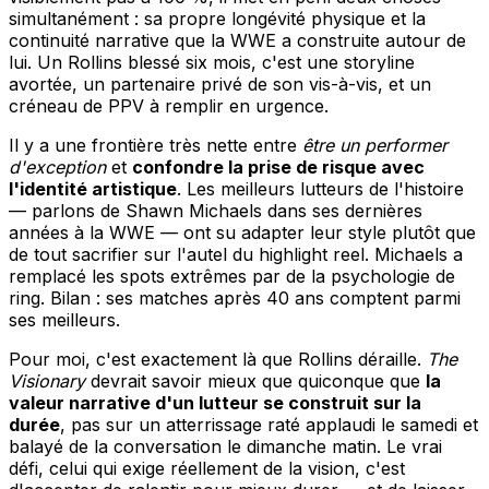
simultanément : sa propre longévité physique et la
continuité narrative que la WWE a construite autour de
lui. Un Rollins blessé six mois, c'est une storyline
avortée, un partenaire privé de son vis-à-vis, et un
créneau de PPV à remplir en urgence.
Il y a une frontière très nette entre
être un performer
d'exception
et
confondre la prise de risque avec
l'identité artistique
. Les meilleurs lutteurs de l'histoire
— parlons de Shawn Michaels dans ses dernières
années à la WWE — ont su adapter leur style plutôt que
de tout sacrifier sur l'autel du highlight reel. Michaels a
remplacé les spots extrêmes par de la psychologie de
ring. Bilan : ses matches après 40 ans comptent parmi
ses meilleurs.
Pour moi, c'est exactement là que Rollins déraille.
The
Visionary
devrait savoir mieux que quiconque que
la
valeur narrative d'un lutteur se construit sur la
durée
, pas sur un atterrissage raté applaudi le samedi et
balayé de la conversation le dimanche matin. Le vrai
défi, celui qui exige réellement de la vision, c'est