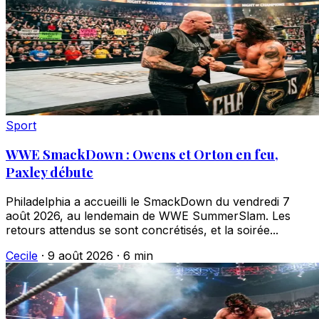
Sport
WWE SmackDown : Owens et Orton en feu,
Paxley débute
Philadelphia a accueilli le SmackDown du vendredi 7
août 2026, au lendemain de WWE SummerSlam. Les
retours attendus se sont concrétisés, et la soirée...
Cecile
·
9 août 2026
·
6 min