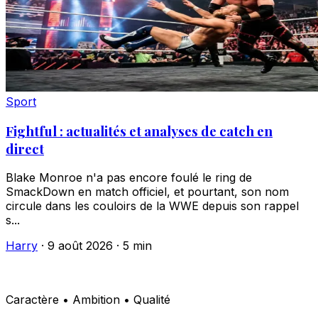
Sport
Fightful : actualités et analyses de catch en
direct
Blake Monroe n'a pas encore foulé le ring de
SmackDown en match officiel, et pourtant, son nom
circule dans les couloirs de la WWE depuis son rappel
s...
Harry
·
9 août 2026
·
5 min
Caractère • Ambition • Qualité