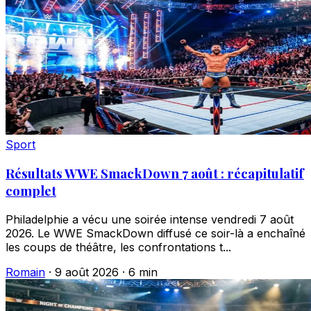
Sport
Résultats WWE SmackDown 7 août : récapitulatif
complet
Philadelphie a vécu une soirée intense vendredi 7 août
2026. Le WWE SmackDown diffusé ce soir-là a enchaîné
les coups de théâtre, les confrontations t...
Romain
·
9 août 2026
·
6 min