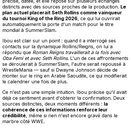
précise, datée, et elle repose sur plusieurs échanges
distincts avec des sources proches de la production.
Le
plan actuel placerait Seth Rollins comme vainqueur
du tournoi King of the Ring 2026
, ce qui lui ouvrirait
automatiquement la porte d'un match pour le titre
mondial à SummerSlam.
Ibou est clair sur un point : quand il a interrogé ses
contacts sur la dynamique Rollins/Reigns, on lui a
répondu que
Roman Reigns travaillerait à la fois avec
Oba Femi et avec Seth Rollins
. L'un de ces affrontements
se déroulerait à SummerSlam, l'autre serait repoussé à
WrestleMania — sauf si Dwayne Johnson décide de
monter sur le ring en Arabie Saoudite, ce qui modifierait
le calendrier une fois de plus.
Ce n'est pas une simple intuition. Ibou précise qu'il avait
déjà ce sentiment avant d'obtenir la confirmation. Deux
sources distinctes, deux moments différents :
la
cohérence de ces informations renforce leur
crédibilité
, même si rien n'est encore gravé dans le
marbre côté WWE.