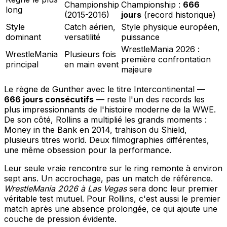
Championship
Championship :
666
long
(2015-2016)
jours
(record historique)
Style
Catch aérien,
Style physique européen,
dominant
versatilité
puissance
WrestleMania 2026 :
WrestleMania
Plusieurs fois
première confrontation
principal
en main event
majeure
Le règne de Gunther avec le titre Intercontinental —
666 jours consécutifs
— reste l'un des records les
plus impressionnants de l'histoire moderne de la WWE.
De son côté, Rollins a multiplié les grands moments :
Money in the Bank en 2014, trahison du Shield,
plusieurs titres world. Deux filmographies différentes,
une même obsession pour la performance.
Leur seule vraie rencontre sur le ring remonte à environ
sept ans. Un accrochage, pas un match de référence.
WrestleMania 2026 à Las Vegas
sera donc leur premier
véritable test mutuel. Pour Rollins, c'est aussi le premier
match après une absence prolongée, ce qui ajoute une
couche de pression évidente.