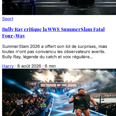
Sport
Bully Ray critique la WWE SummerSlam Fatal
Four-Way
SummerSlam 2026 a offert son lot de surprises, mais
toutes n'ont pas convaincu les observateurs avertis.
Bully Ray, légende du catch et voix régulière...
Harry
·
8 août 2026
·
6 min