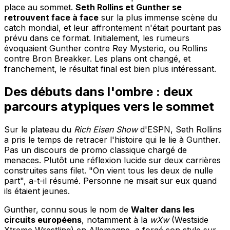
place au sommet.
Seth Rollins et Gunther se
retrouvent face à face
sur la plus immense scène du
catch mondial, et leur affrontement n'était pourtant pas
prévu dans ce format. Initialement, les rumeurs
évoquaient Gunther contre Rey Mysterio, ou Rollins
contre Bron Breakker. Les plans ont changé, et
franchement, le résultat final est bien plus intéressant.
Des débuts dans l'ombre : deux
parcours atypiques vers le sommet
Sur le plateau du
Rich Eisen Show
d'ESPN, Seth Rollins
a pris le temps de retracer l'histoire qui le lie à Gunther.
Pas un discours de promo classique chargé de
menaces. Plutôt une réflexion lucide sur deux carrières
construites sans filet. "On vient tous les deux de nulle
part", a-t-il résumé. Personne ne misait sur eux quand
ils étaient jeunes.
Gunther, connu sous le nom de
Walter dans les
circuits européens
, notamment à la
wXw
(Westside
Xtreme Wrestling) en Allemagne, a forgé son style sur