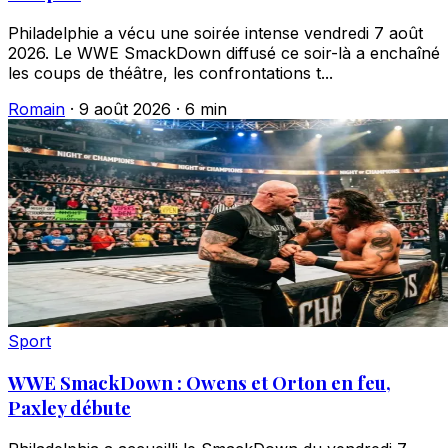
Philadelphie a vécu une soirée intense vendredi 7 août
2026. Le WWE SmackDown diffusé ce soir-là a enchaîné
les coups de théâtre, les confrontations t...
Romain
·
9 août 2026
·
6 min
Sport
WWE SmackDown : Owens et Orton en feu,
Paxley débute