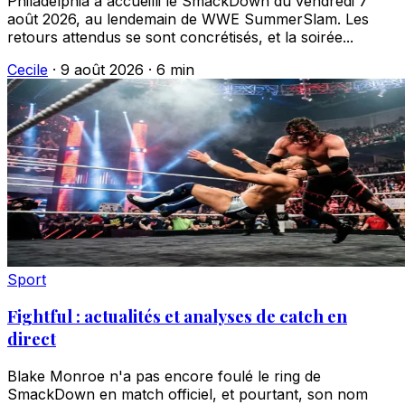
Philadelphia a accueilli le SmackDown du vendredi 7
août 2026, au lendemain de WWE SummerSlam. Les
retours attendus se sont concrétisés, et la soirée...
Cecile
·
9 août 2026
·
6 min
Sport
Fightful : actualités et analyses de catch en
direct
Blake Monroe n'a pas encore foulé le ring de
SmackDown en match officiel, et pourtant, son nom