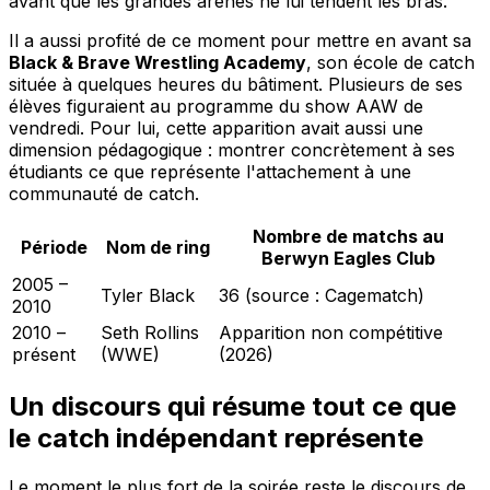
avant que les grandes arènes ne lui tendent les bras.
Il a aussi profité de ce moment pour mettre en avant sa
Black & Brave Wrestling Academy
, son école de catch
située à quelques heures du bâtiment. Plusieurs de ses
élèves figuraient au programme du show AAW de
vendredi. Pour lui, cette apparition avait aussi une
dimension pédagogique : montrer concrètement à ses
étudiants ce que représente l'attachement à une
communauté de catch.
Nombre de matchs au
Période
Nom de ring
Berwyn Eagles Club
2005 –
Tyler Black
36 (source : Cagematch)
2010
2010 –
Seth Rollins
Apparition non compétitive
présent
(WWE)
(2026)
Un discours qui résume tout ce que
le catch indépendant représente
Le moment le plus fort de la soirée reste le discours de