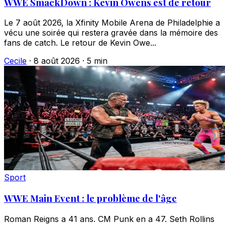
WWE SmackDown : Kevin Owens est de retour
Le 7 août 2026, la Xfinity Mobile Arena de Philadelphie a
vécu une soirée qui restera gravée dans la mémoire des
fans de catch. Le retour de Kevin Owe...
Cecile
·
8 août 2026
·
5 min
Sport
WWE Main Event : le problème de l'âge
Roman Reigns a 41 ans. CM Punk en a 47. Seth Rollins