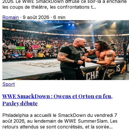
2026. Le WWE SmackDown diffusé ce soir-là a enchaîné
les coups de théâtre, les confrontations t...
Romain
·
9 août 2026
·
6 min
Sport
WWE SmackDown : Owens et Orton en feu,
Paxley débute
Philadelphia a accueilli le SmackDown du vendredi 7
août 2026, au lendemain de WWE SummerSlam. Les
retours attendus se sont concrétisés, et la soirée...