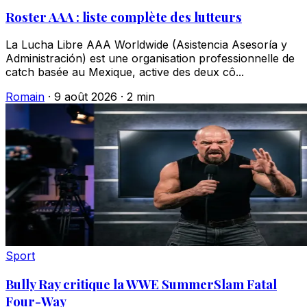
Roster AAA : liste complète des lutteurs
La Lucha Libre AAA Worldwide (Asistencia Asesoría y
Administración) est une organisation professionnelle de
catch basée au Mexique, active des deux cô...
Romain
·
9 août 2026
·
2 min
Sport
Bully Ray critique la WWE SummerSlam Fatal
Four-Way