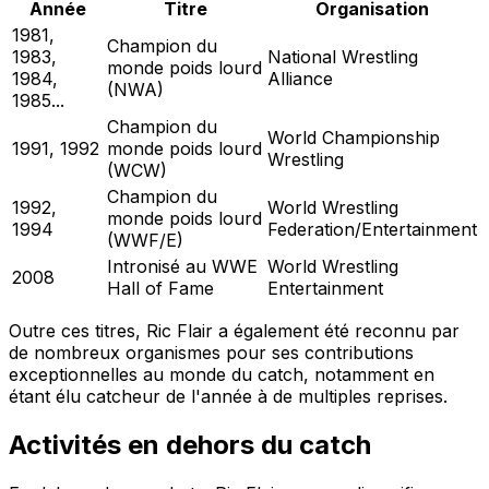
Année
Titre
Organisation
1981,
Champion du
1983,
National Wrestling
monde poids lourd
1984,
Alliance
(NWA)
1985...
Champion du
World Championship
1991, 1992
monde poids lourd
Wrestling
(WCW)
Champion du
1992,
World Wrestling
monde poids lourd
1994
Federation/Entertainment
(WWF/E)
Intronisé au WWE
World Wrestling
2008
Hall of Fame
Entertainment
Outre ces titres, Ric Flair a également été reconnu par
de nombreux organismes pour ses contributions
exceptionnelles au monde du catch, notamment en
étant élu catcheur de l'année à de multiples reprises.
Activités en dehors du catch