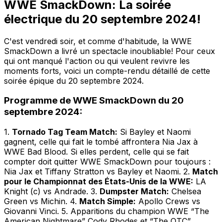
WWE SmackDown: La soirée
électrique du 20 septembre 2024!
C'est vendredi soir, et comme d'habitude, la WWE
SmackDown a livré un spectacle inoubliable! Pour ceux
qui ont manqué l'action ou qui veulent revivre les
moments forts, voici un compte-rendu détaillé de cette
soirée épique du 20 septembre 2024.
Programme de WWE SmackDown du 20
septembre 2024:
1.
Tornado Tag Team Match:
Si Bayley et Naomi
gagnent, celle qui fait le tombé affrontera Nia Jax à
WWE Bad Blood. Si elles perdent, celle qui se fait
compter doit quitter WWE SmackDown pour toujours :
Nia Jax et Tiffany Stratton vs Bayley et Naomi. 2.
Match
pour le Championnat des États-Unis de la WWE:
LA
Knight (c) vs Andrade. 3.
Dumpster Match:
Chelsea
Green vs Michin. 4.
Match Simple:
Apollo Crews vs
Giovanni Vinci. 5. Apparitions du champion WWE “The
American Nightmare” Cody Rhodes et “The OTC”