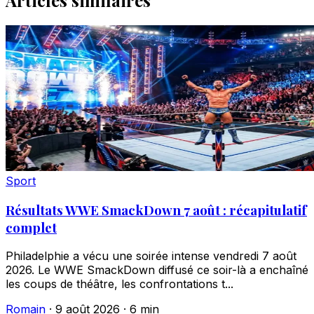
Articles similaires
Sport
Résultats WWE SmackDown 7 août : récapitulatif
complet
Philadelphie a vécu une soirée intense vendredi 7 août
2026. Le WWE SmackDown diffusé ce soir-là a enchaîné
les coups de théâtre, les confrontations t...
Romain
·
9 août 2026
·
6 min