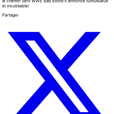
le chemin vers WWE Bad Blood s'annonce tumultueux
et inoubliable!
Partager