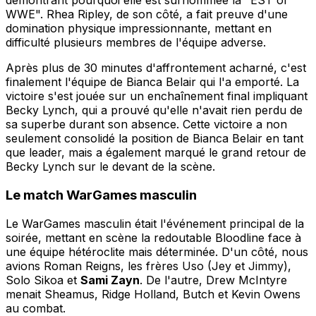
démontrant pourquoi elle est surnommée la "EST of
WWE". Rhea Ripley, de son côté, a fait preuve d'une
domination physique impressionnante, mettant en
difficulté plusieurs membres de l'équipe adverse.
Après plus de 30 minutes d'affrontement acharné, c'est
finalement l'équipe de Bianca Belair qui l'a emporté. La
victoire s'est jouée sur un enchaînement final impliquant
Becky Lynch, qui a prouvé qu'elle n'avait rien perdu de
sa superbe durant son absence. Cette victoire a non
seulement consolidé la position de Bianca Belair en tant
que leader, mais a également marqué le grand retour de
Becky Lynch sur le devant de la scène.
Le match WarGames masculin
Le WarGames masculin était l'événement principal de la
soirée, mettant en scène la redoutable Bloodline face à
une équipe hétéroclite mais déterminée. D'un côté, nous
avions Roman Reigns, les frères Uso (Jey et Jimmy),
Solo Sikoa et
Sami Zayn
. De l'autre, Drew McIntyre
menait Sheamus, Ridge Holland, Butch et Kevin Owens
au combat.