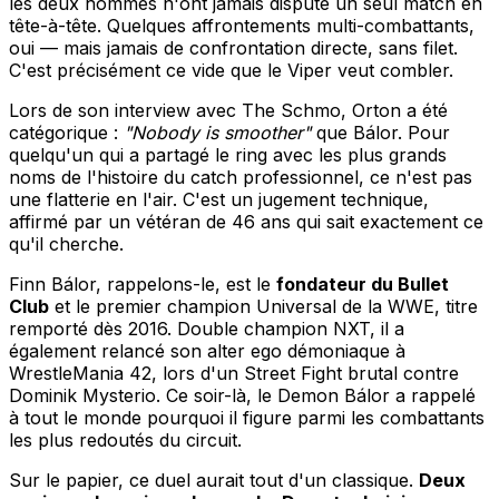
les deux hommes n'ont jamais disputé un seul match en
tête-à-tête. Quelques affrontements multi-combattants,
oui — mais jamais de confrontation directe, sans filet.
C'est précisément ce vide que le Viper veut combler.
Lors de son interview avec The Schmo, Orton a été
catégorique :
"Nobody is smoother"
que Bálor. Pour
quelqu'un qui a partagé le ring avec les plus grands
noms de l'histoire du catch professionnel, ce n'est pas
une flatterie en l'air. C'est un jugement technique,
affirmé par un vétéran de 46 ans qui sait exactement ce
qu'il cherche.
Finn Bálor, rappelons-le, est le
fondateur du Bullet
Club
et le premier champion Universal de la WWE, titre
remporté dès 2016. Double champion NXT, il a
également relancé son alter ego démoniaque à
WrestleMania 42, lors d'un Street Fight brutal contre
Dominik Mysterio. Ce soir-là, le Demon Bálor a rappelé
à tout le monde pourquoi il figure parmi les combattants
les plus redoutés du circuit.
Sur le papier, ce duel aurait tout d'un classique.
Deux