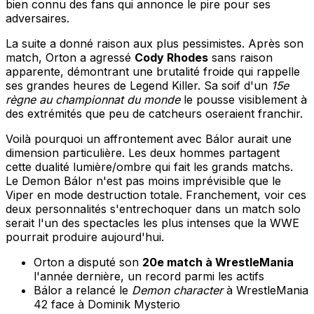
bien connu des fans qui annonce le pire pour ses
adversaires.
La suite a donné raison aux plus pessimistes. Après son
match, Orton a agressé
Cody Rhodes
sans raison
apparente, démontrant une brutalité froide qui rappelle
ses grandes heures de Legend Killer. Sa soif d'un
15e
règne au championnat du monde
le pousse visiblement à
des extrémités que peu de catcheurs oseraient franchir.
Voilà pourquoi un affrontement avec Bálor aurait une
dimension particulière. Les deux hommes partagent
cette dualité lumière/ombre qui fait les grands matchs.
Le Demon Bálor n'est pas moins imprévisible que le
Viper en mode destruction totale. Franchement, voir ces
deux personnalités s'entrechoquer dans un match solo
serait l'un des spectacles les plus intenses que la WWE
pourrait produire aujourd'hui.
Orton a disputé son
20e match à WrestleMania
l'année dernière, un record parmi les actifs
Bálor a relancé le
Demon character
à WrestleMania
42 face à Dominik Mysterio