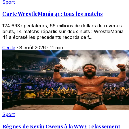
Sport
Carte WrestleMania 41 : tous les matchs
124 693 spectateurs, 66 millions de dollars de revenus
bruts, 14 matchs répartis sur deux nuits : WrestleMania
41 a écrasé les précédents records de f...
Cecile
·
8 août 2026
·
11 min
Sport
Règnes de Kevin Owens à la WWE : classement