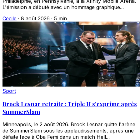
Philadelphie, en Pennsylvanie, à la Xfinity Mobile Arena.
L'émission a débuté avec un hommage graphique...
Cecile
·
8 août 2026
·
5 min
Sport
Brock Lesnar retraite : Triple H s'exprime après
SummerSlam
Minneapolis, le 2 août 2026. Brock Lesnar quitte l'arène
de SummerSlam sous les applaudissements, après une
défaite face à Oba Femi dans un match Hell...