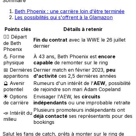
Sommaire
Beth Phoenix : une carrière loin d'être terminée
Les possibilités qui s'offrent à la Glamazon
Points clés
Détails à retenir
🤼‍♀️ Départ
Fin du contrat
avec la WWE le 26 juillet
de Beth
dernier
Phoenix
💪 Forme
À 43 ans, Beth Phoenix est
encore
physique
capable
de remonter sur le ring
📅 Dernières
Dernier match en février 2023,
peu
apparitions
d'activité
ces 2,5 dernières années
🔮 Avenir
Rumeurs d'un intérêt de l'
AEW
, possibilité
potentiel
de rejoindre son mari Adam Copeland
🌟 Options
Envisager l'AEW, les
circuits
de carrière
indépendants
ou une improbable retraite
Plusieurs promoteurs indépendants ont
📣 Intérêt du
déjà contacté
ses représentants pour des
milieu
bookings
Salut les fans de catch, prêts à monter sur le ring de