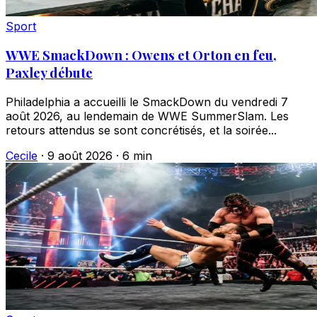
Sport
WWE SmackDown : Owens et Orton en feu,
Paxley débute
Philadelphia a accueilli le SmackDown du vendredi 7
août 2026, au lendemain de WWE SummerSlam. Les
retours attendus se sont concrétisés, et la soirée...
Cecile
·
9 août 2026
·
6 min