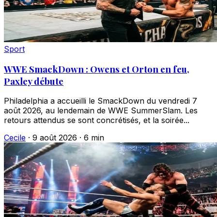
Sport
WWE SmackDown : Owens et Orton en feu,
Paxley débute
Philadelphia a accueilli le SmackDown du vendredi 7
août 2026, au lendemain de WWE SummerSlam. Les
retours attendus se sont concrétisés, et la soirée...
Cecile
·
9 août 2026
·
6 min