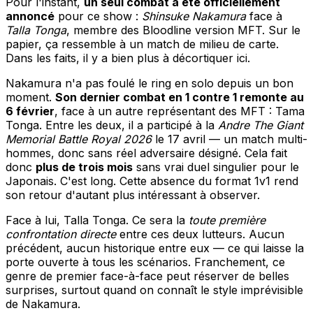
Pour l'instant,
un seul combat a été officiellement
annoncé
pour ce show :
Shinsuke Nakamura
face à
Talla Tonga
, membre des Bloodline version MFT. Sur le
papier, ça ressemble à un match de milieu de carte.
Dans les faits, il y a bien plus à décortiquer ici.
Nakamura n'a pas foulé le ring en solo depuis un bon
moment.
Son dernier combat en 1 contre 1 remonte au
6 février
, face à un autre représentant des MFT : Tama
Tonga. Entre les deux, il a participé à la
Andre The Giant
Memorial Battle Royal 2026
le 17 avril — un match multi-
hommes, donc sans réel adversaire désigné. Cela fait
donc
plus de trois mois
sans vrai duel singulier pour le
Japonais. C'est long. Cette absence du format 1v1 rend
son retour d'autant plus intéressant à observer.
Face à lui, Talla Tonga. Ce sera la
toute première
confrontation directe
entre ces deux lutteurs. Aucun
précédent, aucun historique entre eux — ce qui laisse la
porte ouverte à tous les scénarios. Franchement, ce
genre de premier face-à-face peut réserver de belles
surprises, surtout quand on connaît le style imprévisible
de Nakamura.