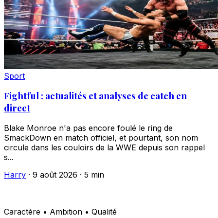
Sport
Fightful : actualités et analyses de catch en
direct
Blake Monroe n'a pas encore foulé le ring de
SmackDown en match officiel, et pourtant, son nom
circule dans les couloirs de la WWE depuis son rappel
s...
Harry
·
9 août 2026
·
5 min
Caractère • Ambition • Qualité