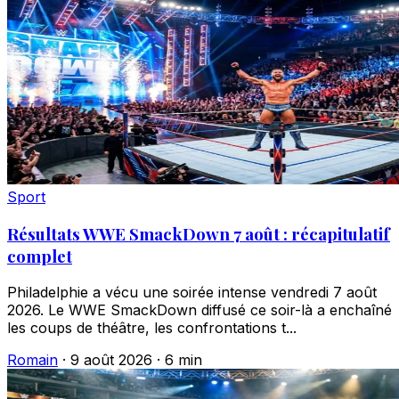
Sport
Résultats WWE SmackDown 7 août : récapitulatif
complet
Philadelphie a vécu une soirée intense vendredi 7 août
2026. Le WWE SmackDown diffusé ce soir-là a enchaîné
les coups de théâtre, les confrontations t...
Romain
·
9 août 2026
·
6 min