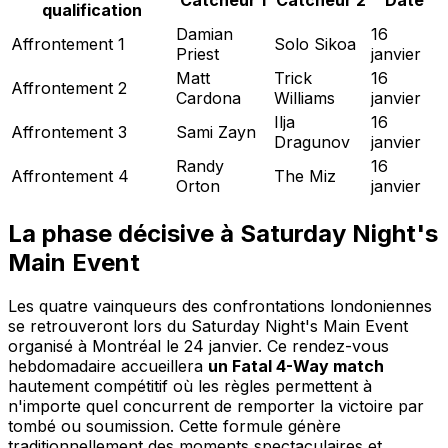
qualification
Damian
16
Affrontement 1
Solo Sikoa
Priest
janvier
Matt
Trick
16
Affrontement 2
Cardona
Williams
janvier
Ilja
16
Affrontement 3
Sami Zayn
Dragunov
janvier
Randy
16
Affrontement 4
The Miz
Orton
janvier
La phase décisive à Saturday Night's
Main Event
Les quatre vainqueurs des confrontations londoniennes
se retrouveront lors du Saturday Night's Main Event
organisé à Montréal le 24 janvier. Ce rendez-vous
hebdomadaire accueillera
un Fatal 4-Way match
hautement compétitif où les règles permettent à
n'importe quel concurrent de remporter la victoire par
tombé ou soumission. Cette formule génère
traditionnellement des moments spectaculaires et