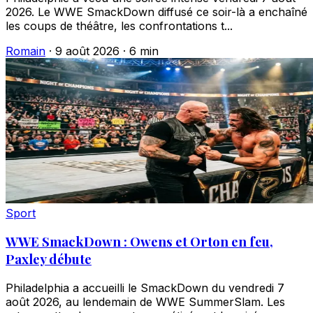
2026. Le WWE SmackDown diffusé ce soir-là a enchaîné
les coups de théâtre, les confrontations t...
Romain
·
9 août 2026
·
6 min
Sport
WWE SmackDown : Owens et Orton en feu,
Paxley débute
Philadelphia a accueilli le SmackDown du vendredi 7
août 2026, au lendemain de WWE SummerSlam. Les