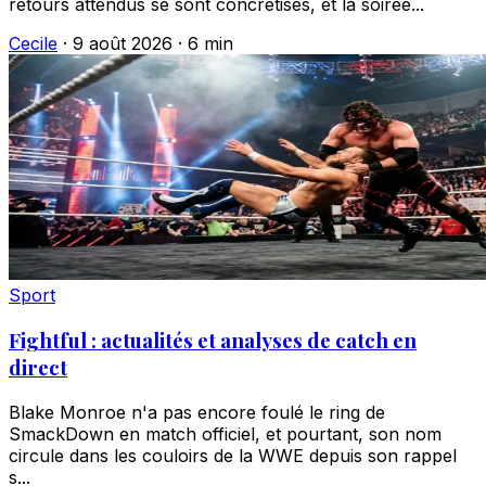
retours attendus se sont concrétisés, et la soirée...
Cecile
·
9 août 2026
·
6 min
Sport
Fightful : actualités et analyses de catch en
direct
Blake Monroe n'a pas encore foulé le ring de
SmackDown en match officiel, et pourtant, son nom
circule dans les couloirs de la WWE depuis son rappel
s...