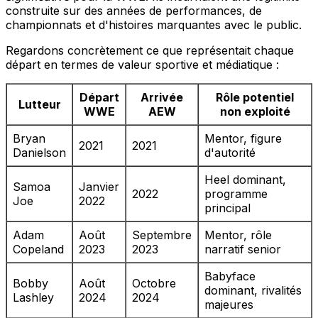
construite sur des années de performances, de
championnats et d'histoires marquantes avec le public.
Regardons concrètement ce que représentait chaque
départ en termes de valeur sportive et médiatique :
Départ
Arrivée
Rôle potentiel
Lutteur
WWE
AEW
non exploité
Bryan
Mentor, figure
2021
2021
Danielson
d'autorité
Heel dominant,
Samoa
Janvier
2022
programme
Joe
2022
principal
Adam
Août
Septembre
Mentor, rôle
Copeland
2023
2023
narratif senior
Babyface
Bobby
Août
Octobre
dominant, rivalités
Lashley
2024
2024
majeures