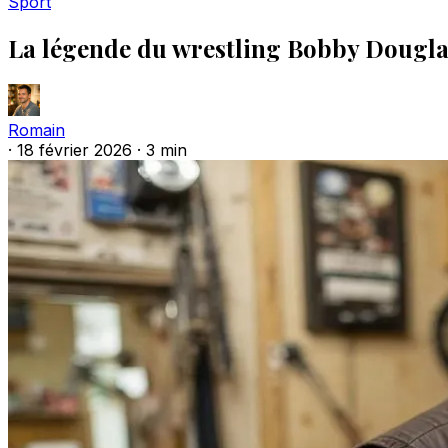
Sport
La légende du wrestling Bobby Douglas
Romain
·
18 février 2026
·
3 min