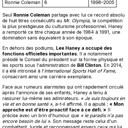
Ronnie Coleman
8
1998–2005
Seul
Ronnie Coleman
partage avec lui ce record absolu
de huit titres consécutifs au
Mr. Olympia
, la compétition
la plus prestigieuse du culturisme professionnel. Haney
a remporté ce titre chaque année de 1984 à 1991, une
domination sans équivalent à son époque.
En dehors des podiums,
Lee Haney a occupé des
fonctions officielles importantes
. Il a notamment
présidé le Conseil du président sur la forme physique et
les sports sous l'administration de
Bill Clinton
. En 2014,
il a été intronisé à l'
International Sports Hall of Fame
,
consacrant ainsi une carrière exemplaire.
Face aux rumeurs alarmistes qui ont rapidement circulé
après l'annonce de ses enfants, Haney a tenu à
rassurer lui-même ses admirateurs.
« Je suis toujours en
vie et en bonne santé »
, a-t-il affirmé. Il a ajouté :
« Mon
approche est d'être proactif face à ce défi. »
Il
précise avec un brin d'humour que
« le paradis n'a pas
encore besoin de lui »
. Son message reste celui d'un
combattant, lucide et reconnaissant envers ceux qui lui