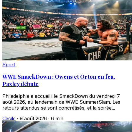
Sport
WWE SmackDown : Owens et Orton en feu,
Paxley débute
Philadelphia a accueilli le SmackDown du vendredi 7
août 2026, au lendemain de WWE SummerSlam. Les
retours attendus se sont concrétisés, et la soirée...
Cecile
·
9 août 2026
·
6 min