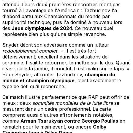
attendu. Leurs deux premières rencontres n'ont pas
tourné à l'avantage de l'Américain : Tazhudinov l'a
d'abord battu aux Championnats du monde par
supériorité technique, puis l'a dominé à nouveau lors
des
Jeux olympiques de 2024
. Ce nouveau duel
représente bien plus qu'une simple revanche.
Snyder décrit son adversaire comme un lutteur
redoutablement complet
: « Il est très fort
défensivement, excellent dans les situations de
scramble. Il sait te retourner, te mettre sur le dos. Quand
il verrouille ta jambe, il conclut. Il est malin sur le tapis. »
Pour Snyder, affronter Tazhudinov,
champion du
monde et champion olympique
, c'est exactement le
type de défi qu'il recherche.
Ce match illustre parfaitement ce que RAF peut offrir de
mieux : deux
sommités mondiales de la lutte libre
se
mesurant dans un cadre professionnel. La carte
comprend aussi d'autres affrontements notables,
comme
Arman Tsarukyan contre Georgio Poullas
en
rematch pour le main event, ou encore
Colby
Covington face à Dillon Danis
.