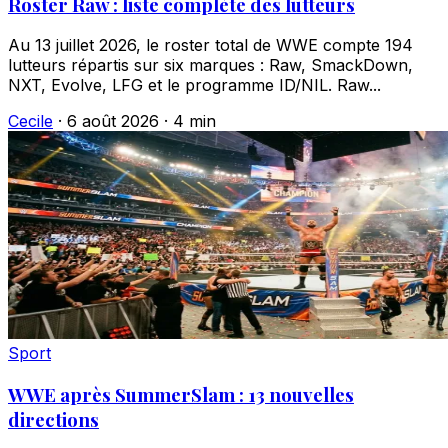
Roster Raw : liste complète des lutteurs
Au 13 juillet 2026, le roster total de WWE compte 194
lutteurs répartis sur six marques : Raw, SmackDown,
NXT, Evolve, LFG et le programme ID/NIL. Raw...
Cecile
·
6 août 2026
·
4 min
Sport
WWE après SummerSlam : 13 nouvelles
directions