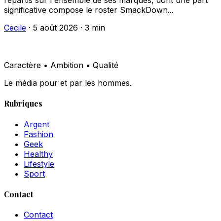
répartis sur l'ensemble de ses marques, dont une part
significative compose le roster SmackDown...
Cecile
·
5 août 2026
·
3 min
Caractère • Ambition • Qualité
Le média pour et par les hommes.
Rubriques
Argent
Fashion
Geek
Healthy
Lifestyle
Sport
Contact
Contact