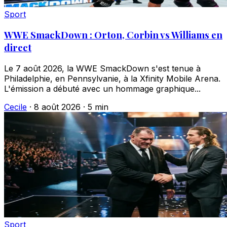
Sport
WWE SmackDown : Orton, Corbin vs Williams en
direct
Le 7 août 2026, la WWE SmackDown s'est tenue à
Philadelphie, en Pennsylvanie, à la Xfinity Mobile Arena.
L'émission a débuté avec un hommage graphique...
Cecile
·
8 août 2026
·
5 min
Sport