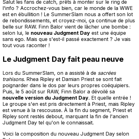
Salut les fans de catch, prêts à monter sur le ring de
l'info ? Accrochez-vous bien, car le monde de la WWE
est en ébullition ! Le SummerSlam nous a offert son lot
de rebondissements, et croyez-moi, ça continue de plus
belle sur RAW. Finn Balor vient de lâcher une bombe :
selon lui, le
nouveau Judgment Day
est une équipe
sans ego. Mais que s'est-il passé exactement ? Je vais
tout vous raconter !
Le Judgment Day fait peau neuve
Lors du SummerSlam, on a assisté à de
sacrées
trahisons
. Rhea Ripley et Damian Priest se sont fait
poignarder dans le dos par leurs propres coéquipiers.
Puis, le 5 août sur RAW, Finn Balor a dévoilé sa
nouvelle version du Judgment Day
. Et quelle entrée !
Le groupe s'en est pris directement à Priest, mais Ripley
est venue à la rescousse. À la fin du segment, Priest et
Ripley sont restés debout, marquant la fin de l'ancien
Judgment Day tel qu'on le connaissait.
Voici la composition du nouveau Judgment Day selon