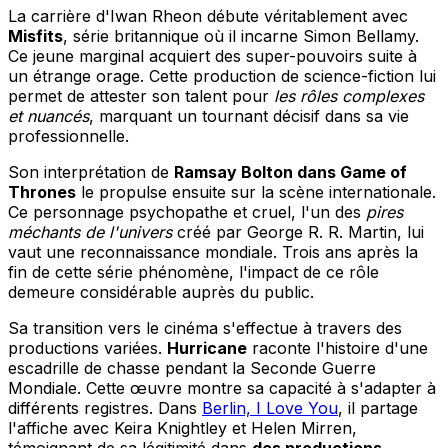
La carrière d'Iwan Rheon débute véritablement avec
Misfits
, série britannique où il incarne Simon Bellamy.
Ce jeune marginal acquiert des super-pouvoirs suite à
un étrange orage. Cette production de science-fiction lui
permet de attester son talent pour
les rôles complexes
et nuancés
, marquant un tournant décisif dans sa vie
professionnelle.
Son interprétation de
Ramsay Bolton dans Game of
Thrones
le propulse ensuite sur la scène internationale.
Ce personnage psychopathe et cruel, l'un des
pires
méchants de l'univers
créé par George R. R. Martin, lui
vaut une reconnaissance mondiale. Trois ans après la
fin de cette série phénomène, l'impact de ce rôle
demeure considérable auprès du public.
Sa transition vers le cinéma s'effectue à travers des
productions variées.
Hurricane
raconte l'histoire d'une
escadrille de chasse pendant la Seconde Guerre
Mondiale. Cette œuvre montre sa capacité à s'adapter à
différents registres. Dans
Berlin, I Love You
, il partage
l'affiche avec Keira Knightley et Helen Mirren,
témoignant de sa légitimité dans
des productions