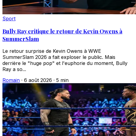
Sport
Bully Ray critique le retour de Kevin Owens à
SummerSlam
Le retour surprise de Kevin Owens à WWE
SummerSlam 2026 a fait exploser le public. Mais
derrière le "huge pop" et l'euphorie du moment, Bully
Ray a so...
Romain
·
6 août 2026
·
5 min