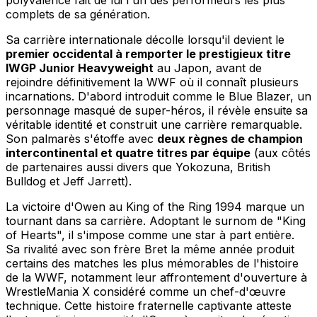
polyvalence fait de lui l'un des performeurs les plus
complets de sa génération.
Sa carrière internationale décolle lorsqu'il devient le
premier occidental à remporter le prestigieux titre
IWGP Junior Heavyweight
au Japon, avant de
rejoindre définitivement la WWF où il connaît plusieurs
incarnations. D'abord introduit comme le Blue Blazer, un
personnage masqué de super-héros, il révèle ensuite sa
véritable identité et construit une carrière remarquable.
Son palmarès s'étoffe avec
deux règnes de champion
intercontinental et quatre titres par équipe
(aux côtés
de partenaires aussi divers que Yokozuna, British
Bulldog et Jeff Jarrett).
La victoire d'Owen au King of the Ring 1994 marque un
tournant dans sa carrière. Adoptant le surnom de "King
of Hearts", il s'impose comme une star à part entière.
Sa rivalité avec son frère Bret la même année produit
certains des matches les plus mémorables de l'histoire
de la WWF, notamment leur affrontement d'ouverture à
WrestleMania X considéré comme un chef-d'œuvre
technique. Cette histoire fraternelle captivante atteste