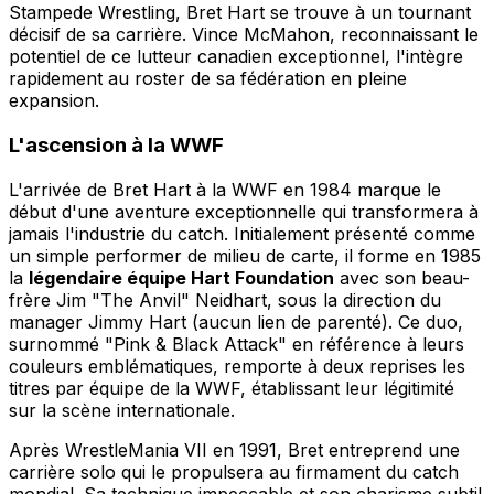
Stampede Wrestling, Bret Hart se trouve à un tournant
décisif de sa carrière. Vince McMahon, reconnaissant le
potentiel de ce lutteur canadien exceptionnel, l'intègre
rapidement au roster de sa fédération en pleine
expansion.
L'ascension à la WWF
L'arrivée de Bret Hart à la WWF en 1984 marque le
début d'une aventure exceptionnelle qui transformera à
jamais l'industrie du catch. Initialement présenté comme
un simple performer de milieu de carte, il forme en 1985
la
légendaire équipe Hart Foundation
avec son beau-
frère Jim "The Anvil" Neidhart, sous la direction du
manager Jimmy Hart (aucun lien de parenté). Ce duo,
surnommé "Pink & Black Attack" en référence à leurs
couleurs emblématiques, remporte à deux reprises les
titres par équipe de la WWF, établissant leur légitimité
sur la scène internationale.
Après WrestleMania VII en 1991, Bret entreprend une
carrière solo qui le propulsera au firmament du catch
mondial. Sa technique impeccable et son charisme subtil