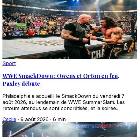
Sport
WWE SmackDown : Owens et Orton en feu,
Paxley débute
Philadelphia a accueilli le SmackDown du vendredi 7
août 2026, au lendemain de WWE SummerSlam. Les
retours attendus se sont concrétisés, et la soirée...
Cecile
·
9 août 2026
·
6 min