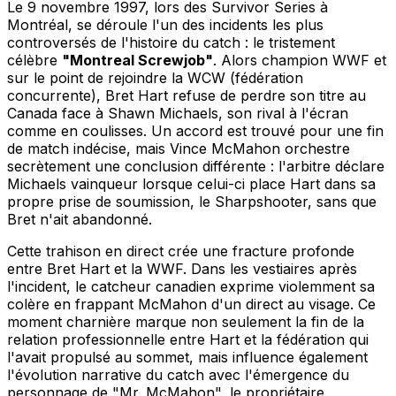
Le 9 novembre 1997, lors des Survivor Series à
Montréal, se déroule l'un des incidents les plus
controversés de l'histoire du catch : le tristement
célèbre
"Montreal Screwjob"
. Alors champion WWF et
sur le point de rejoindre la WCW (fédération
concurrente), Bret Hart refuse de perdre son titre au
Canada face à Shawn Michaels, son rival à l'écran
comme en coulisses. Un accord est trouvé pour une fin
de match indécise, mais Vince McMahon orchestre
secrètement une conclusion différente : l'arbitre déclare
Michaels vainqueur lorsque celui-ci place Hart dans sa
propre prise de soumission, le Sharpshooter, sans que
Bret n'ait abandonné.
Cette trahison en direct crée une fracture profonde
entre Bret Hart et la WWF. Dans les vestiaires après
l'incident, le catcheur canadien exprime violemment sa
colère en frappant McMahon d'un direct au visage. Ce
moment charnière marque non seulement la fin de la
relation professionnelle entre Hart et la fédération qui
l'avait propulsé au sommet, mais influence également
l'évolution narrative du catch avec l'émergence du
personnage de "Mr. McMahon", le propriétaire