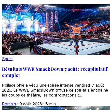
Sport
Résultats WWE SmackDown 7 août : récapitulatif
complet
Philadelphie a vécu une soirée intense vendredi 7 août
2026. Le WWE SmackDown diffusé ce soir-là a enchaîné
les coups de théâtre, les confrontations t...
Romain
·
9 août 2026
·
6 min