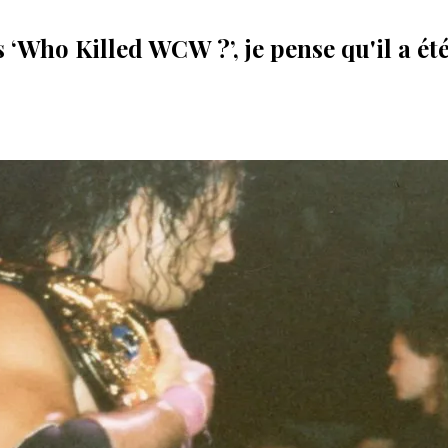
 ‘Who Killed WCW ?’, je pense qu'il a ét