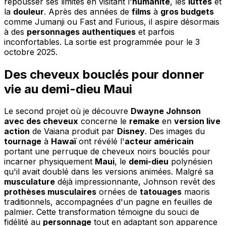
repousser ses limites en visitant l'
humanité
, les
luttes
et
la
douleur
. Après des années de
films
à
gros budgets
comme Jumanji ou Fast and Furious, il aspire désormais
à des
personnages authentiques
et parfois
inconfortables. La sortie est programmée pour le 3
octobre 2025.
Des cheveux bouclés pour donner
vie au demi-dieu Maui
Le second projet où je découvre
Dwayne Johnson
avec des cheveux
concerne le
remake
en
version live
action
de Vaiana produit par
Disney
. Des images du
tournage
à
Hawaï
ont révélé l'
acteur américain
portant une perruque de cheveux noirs bouclés pour
incarner physiquement
Maui
, le
demi-dieu
polynésien
qu'il avait doublé dans les versions animées. Malgré sa
musculature
déjà impressionnante, Johnson revêt des
prothèses musculaires
ornées de
tatouages
maoris
traditionnels, accompagnées d'un pagne en feuilles de
palmier. Cette transformation témoigne du souci de
fidélité au
personnage
tout en adaptant son apparence