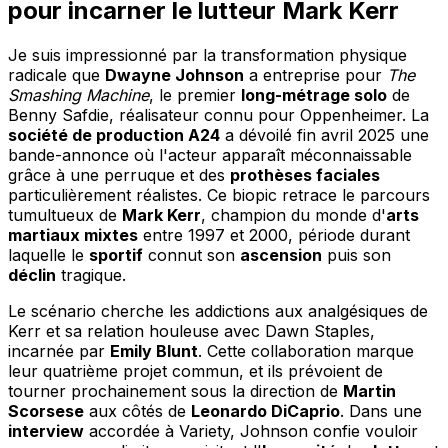
pour incarner le lutteur Mark Kerr
Je suis impressionné par la transformation physique
radicale que
Dwayne Johnson
a entreprise pour
The
Smashing Machine
, le premier
long-métrage solo
de
Benny Safdie, réalisateur connu pour Oppenheimer. La
société de production A24
a dévoilé fin avril 2025 une
bande-annonce où l'acteur apparaît méconnaissable
grâce à une perruque et des
prothèses faciales
particulièrement réalistes. Ce biopic retrace le parcours
tumultueux de
Mark Kerr
, champion du monde d'
arts
martiaux mixtes
entre 1997 et 2000, période durant
laquelle le
sportif
connut son
ascension
puis son
déclin
tragique.
Le scénario cherche les addictions aux analgésiques de
Kerr et sa relation houleuse avec Dawn Staples,
incarnée par
Emily Blunt
. Cette collaboration marque
leur quatrième projet commun, et ils prévoient de
tourner prochainement sous la direction de
Martin
Scorsese
aux côtés de
Leonardo DiCaprio
. Dans une
interview
accordée à Variety, Johnson confie vouloir