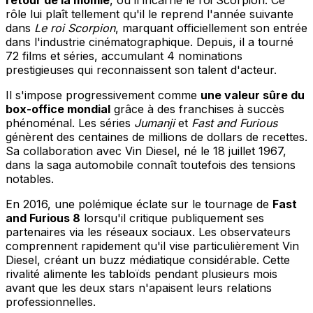
retour de la momie
, où il incarne le roi Scorpion. Ce
rôle lui plaît tellement qu'il le reprend l'année suivante
dans
Le roi Scorpion
, marquant officiellement son entrée
dans l'industrie cinématographique. Depuis, il a tourné
72 films et séries, accumulant 4 nominations
prestigieuses qui reconnaissent son talent d'acteur.
Il s'impose progressivement comme
une valeur sûre du
box-office mondial
grâce à des franchises à succès
phénoménal. Les séries
Jumanji
et
Fast and Furious
génèrent des centaines de millions de dollars de recettes.
Sa collaboration avec Vin Diesel, né le 18 juillet 1967,
dans la saga automobile connaît toutefois des tensions
notables.
En 2016, une polémique éclate sur le tournage de
Fast
and Furious 8
lorsqu'il critique publiquement ses
partenaires via les réseaux sociaux. Les observateurs
comprennent rapidement qu'il vise particulièrement Vin
Diesel, créant un buzz médiatique considérable. Cette
rivalité alimente les tabloïds pendant plusieurs mois
avant que les deux stars n'apaisent leurs relations
professionnelles.