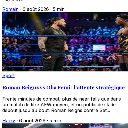
Romain
·
6 août 2026
·
5 min
Sport
Roman Reigns vs Oba Femi : l'attente stratégique
Trente minutes de combat, plus de near-falls que dans
un match de titre AEW moyen, et un public de stade
debout jusqu'au bout. Roman Reigns contre Set...
Harry
·
6 août 2026
·
5 min